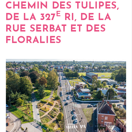
CHEMIN DES TULIPES,
E
DE LA
327
RI,
DE LA
RUE SERBAT
ET DES
FLORALIES